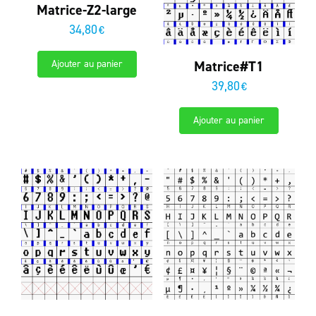
Matrice-Z2-large
34,80
€
Matrice#T1
Ajouter au panier
39,80
€
Ajouter au panier