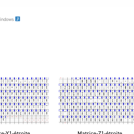
 Windows
ce-Y1-étroite
Matrice-Z1-étroite